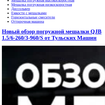
Мешалка погружная высокоскоростная
Мешалка погружная низкоскоростная
Диссольвер
Емкости с мешалками
Горизонтальные смесители
Оттирочная машина
Новый обзор погружной мешалки QJB
1.5/6-260/3-960/S от Тульских Машин